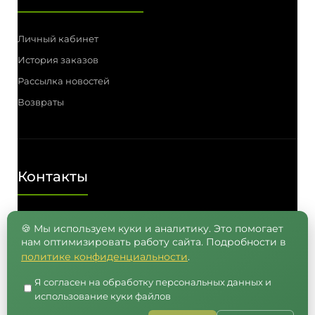
Личный кабинет
История заказов
Рассылка новостей
Возвраты
Контакты
Телефон: (3812) 55-00-57, 55-41-03,
🍪 Мы используем куки и аналитику. Это помогает
нам оптимизировать работу сайта. Подробности в
8 (962) 050-05-65, 8 (965) 875-75-55
политике конфиденциальности
.
E-mail: info@semenavomske.ru
Я согласен на обработку персональных данных и
использование куки файлов