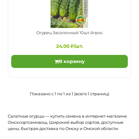
Огурец Засолочный 10шт Агрос
Огурец Засолочный 10шт Агрос
24.00 ₽/шт.
24.00 ₽/шт.
В корзину
Раннеспелый, пчелоопыляемый, салатный, засолочный
сорт. Растение длинноплетистое, индетерминантное, ..
Показано с 1 по 1 из 1 (всего 1 страниц)
Салатные огурцы — купить семена в интернет-магазине
Омсксортсемовощ. Широкий выбор сортов, доступные
цены, быстрая доставка по Омску и Омской области.