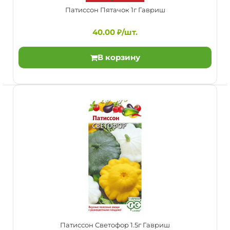
Патиссон Пятачок 1г Гавриш
40.00 ₽/шт.
В корзину
Патиссон Пятачок 1г Гавриш
40.00 ₽/шт.
Раннеспелый (40-50 дней от всходов до начала
Патиссон Светофор 1.5г Гавриш