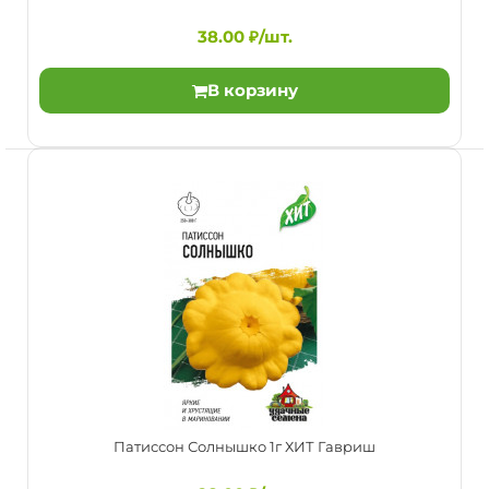
плодоношения) сорт.Предназначен для баночного
консервир..
38.00 ₽/шт.
В корзину
Патиссон Светофор 1.5г Гавриш
38.00 ₽/шт.
Патиссон Солнышко 1г ХИТ Гавриш