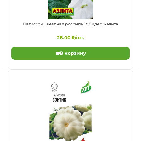
Патиссон Звездная россыпь 1г Лидер Аэлита
28.00 ₽/шт.
В корзину
Патиссон Звездная россыпь 1г Лидер Аэлита
28.00 ₽/шт.
Смесь сортов с разноцветными плодами – Диск (белые),
Солнышко (желтые), Большая удача (крапчатые), С..