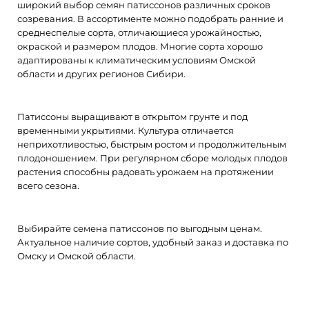
широкий выбор семян патиссонов различных сроков
47.00 ₽/шт.
созревания. В ассортименте можно подобрать ранние и
среднеспелые сорта, отличающиеся урожайностью,
окраской и размером плодов. Многие сорта хорошо
адаптированы к климатическим условиям Омской
области и других регионов Сибири.
Сорт Черепашка представляет собой смесь уникальных
форм и окрасок, не повторяющих друг друга. Плодон..
Патиссоны выращивают в открытом грунте и под
временными укрытиями. Культура отличается
неприхотливостью, быстрым ростом и продолжительным
плодоношением. При регулярном сборе молодых плодов
растения способны радовать урожаем на протяжении
всего сезона.
Выбирайте семена патиссонов по выгодным ценам.
Актуальное наличие сортов, удобный заказ и доставка по
Омску и Омской области.