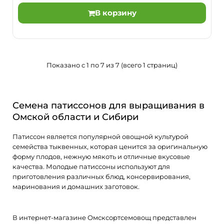
В корзину
Среднеспелый (60-70 дней от полных всходов до
технической спелости) сорт.Растение кустовое, не ветвя..
Показано с 1 по 7 из 7 (всего 1 страниц)
Семена патиссонов для выращивания в
Омской области и Сибири
Патиссон является популярной овощной культурой
семейства тыквенных, которая ценится за оригинальную
форму плодов, нежную мякоть и отличные вкусовые
качества. Молодые патиссоны используют для
приготовления различных блюд, консервирования,
маринования и домашних заготовок.
В интернет-магазине Омсксортсемовощ представлен
Патиссон Черепашка смесь 1г Гавриш