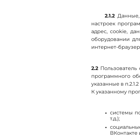
2.1.2
Данные,
настроек програм
адрес, cookie, 
оборудовании для
интернет-браузер
2.2
Пользователь 
программного обе
указанные в п.2.1
К указанному про
системы по
т.д.);
социальны
ВКонтакте и 