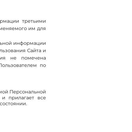
ормации третьими
именяемого им для
альной информации
льзования Сайта и
ция не помечена
Пользователем по
емой Персональной
 и прилагает все
состоянии.