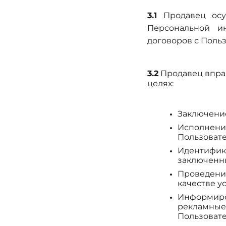
3.1
Продавец осущ
Персональной и
договоров с Поль
3.2
Продавец впра
целях:
Заключение
Исполнение
Пользовате
Идентифика
заключенны
Проведение
качестве у
Информиров
рекламные
Пользовате