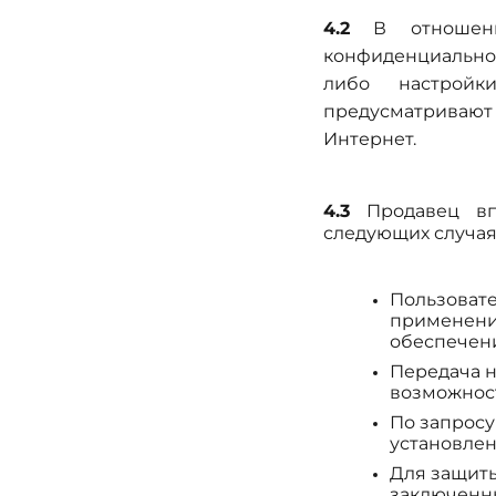
4.2
В отношении
конфиденциальност
либо настройк
предусматриваю
Интернет.
4.3
Продавец вп
следующих случая
Пользовате
применени
обеспечен
Передача 
возможност
По запросу
установлен
Для защиты
заключенны