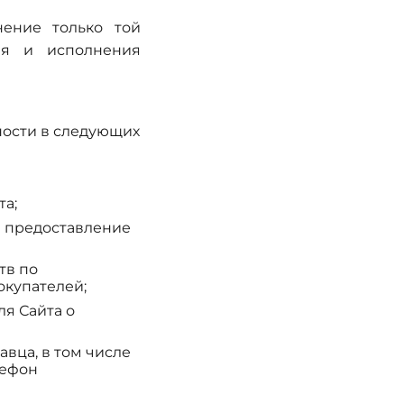
ение только той
ия и исполнения
ости в следующих
та;
я предоставление
тв по
окупателей;
я Сайта о
вца, в том числе
лефон