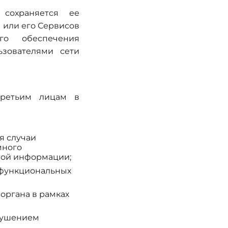
сохраняется ее
а или его Сервисов
го обеспечения
зователями сети
ретьим лицам в
я случаи
много
ной информации;
 функциональных
органа в рамках
арушением