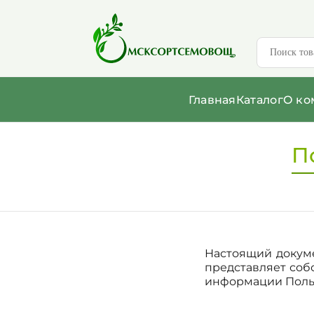
Главная
Каталог
О ко
П
Настоящий докуме
представляет со
информации Поль