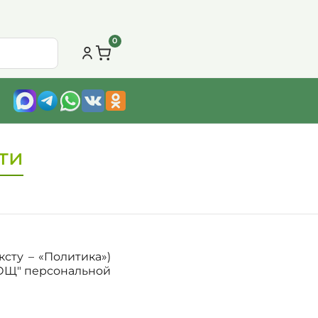
0
ти
сту – «Политика»)
ОЩ" персональной