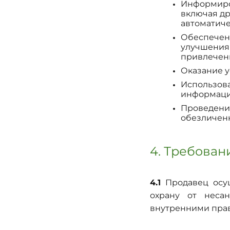
Информиров
включая др
автоматиче
Обеспечен
улучшения 
привлечени
Оказание у
Использова
информацио
Проведение
обезличен
4. Требова
4.1
Продавец осущ
охрану от неса
внутренними прав