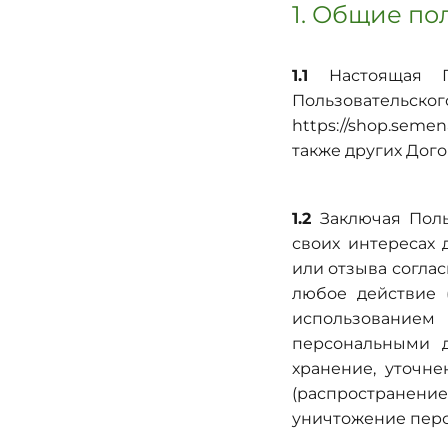
1. Общие п
1.1
Настоящая По
Пользовательско
https://shop.semen
также других Дог
1.2
Заключая Поль
своих интересах
или отзыва соглас
любое действие 
использованием 
персональными д
хранение, уточне
(распространение
уничтожение перс