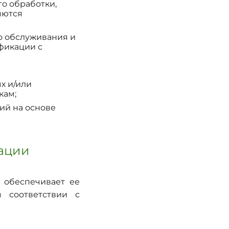
го обработки,
яются
о обслуживания и
ификации с
х и/или
кам;
ий на основе
мации
 обеспечивает ее
 соответствии с