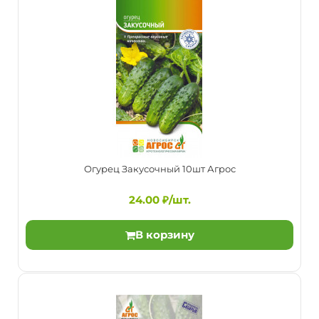
Огурец Егоза F1 10шт Гавриш
84.00 ₽/шт.
Огурец Закусочный 10шт Агрос
24.00 ₽/шт.
В корзину
Скороспелый (43-48 дней от всходов до плодоношения)
партенокарпический гибрид с букетным заложением ..