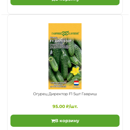
Огурец Вязниковский 37 10шт Агрос
26.00 ₽/шт.
Раннеспелый пчелоопыляемый сорт.Плоды удлиненно-
яйцевидные, мелкобугорчатые, черношипые, зеленые,
дл..
Огурец Директор F1 5шт Гавриш
95.00 ₽/шт.
В корзину