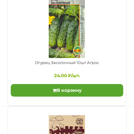
Огурец Засолочный 10шт Агрос
Огурец Жозефино F1 5шт ЭКОНОМ Агрос
24.00 ₽/шт.
51.00 ₽/шт.
В корзину
Раннеспелый партенокарпический гибрид.
Крупнобугорчатый, плоды однородные,
цилиндрические, насыщенно..