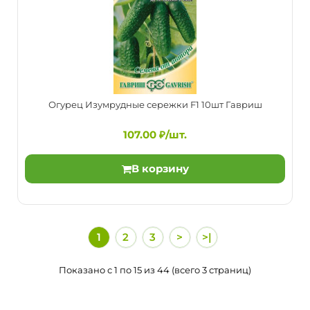
Раннеспелый, высокоурожайный пчелоопыляемый сорт.
Растение длинноплетистое. Зеленец длиной 10-14 см,..
Огурец Изумрудные сережки F1 10шт Гавриш
107.00 ₽/шт.
В корзину
1
2
3
>
>|
Огурец Засолочный 10шт Агрос
24.00 ₽/шт.
Показано с 1 по 15 из 44 (всего 3 страниц)