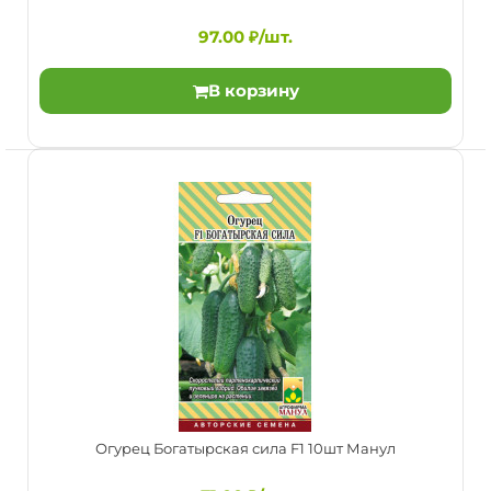
Огурец F1 Балконный — партенокарпический пучковый
корнишон женского или преимущественно женского
97.00 ₽/шт.
тип..
В корзину
Огурец Барабулька F1 10шт Гавриш
97.00 ₽/шт.
Огурец Богатырская сила F1 10шт Манул