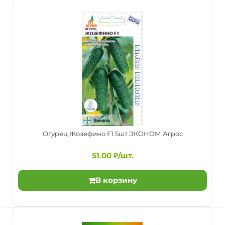
Огурец Директор F1 5шт Гавриш
95.00 ₽/шт.
Огурец Жозефино F1 5шт ЭКОНОМ Агрос
Среднеспелый (50-55 дней от посева до плодоношения)
51.00 ₽/шт.
партенокарпический гибрид для выращивания в тепл..
В корзину