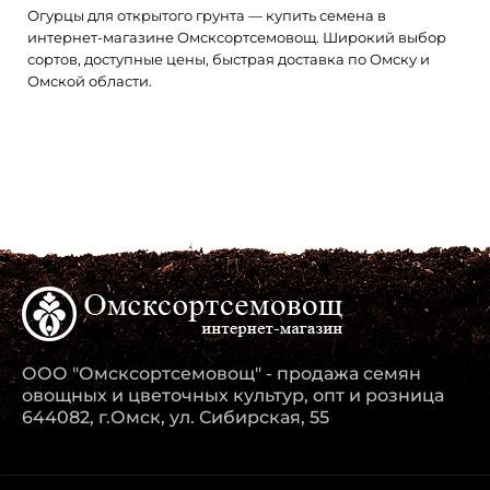
Огурцы для открытого грунта — купить семена в
интернет-магазине Омсксортсемовощ. Широкий выбор
Раннеспелый, пчелоопыляемый, салатный, засолочный
сортов, доступные цены, быстрая доставка по Омску и
сорт. Растение длинноплетистое, индетерминантное, ..
Омской области.
ООО "Омсксортсемовощ" - продажа семян
овощных и цветочных культур, опт и розница
644082, г.Омск, ул. Сибирская, 55
Огурец Зеленые гномики F1 10шт Гавриш
109.00 ₽/шт.