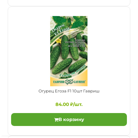
Огурец Герман F1 5шт Эконом Агрос
88.00 ₽/шт.
Гибрид раннего срока созревания, дающий очень
высокий ранний урожай.Растение устойчиво к вирусу
моза..
Огурец Егоза F1 10шт Гавриш
84.00 ₽/шт.
В корзину