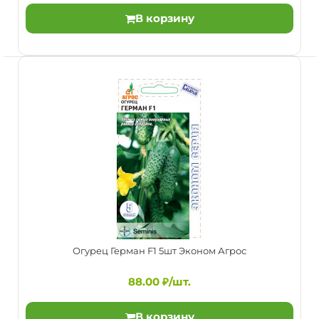
В корзину
Огурец F1 Богатырская сила - скороспелый
партенокарпический пучковый корнишонный гибрид
женского тип..
Огурец Герман F1 5шт Эконом Агрос
88.00 ₽/шт.
В корзину