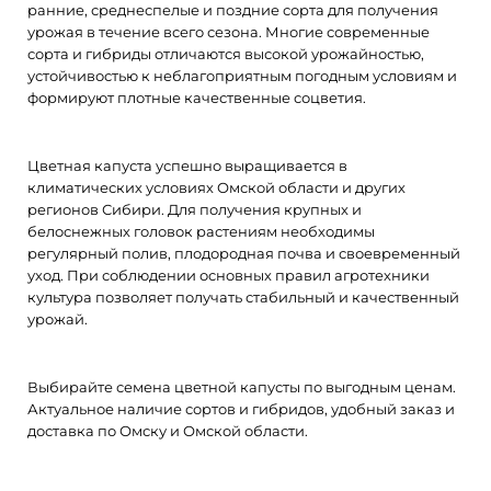
ранние, среднеспелые и поздние сорта для получения
урожая в течение всего сезона. Многие современные
Цветная Форталеза F1 10шт ЭКОНОМ Агрос
сорта и гибриды отличаются высокой урожайностью,
103.00 ₽/шт.
устойчивостью к неблагоприятным погодным условиям и
формируют плотные качественные соцветия.
Цветная капуста успешно выращивается в
климатических условиях Омской области и других
Среднеспелый гибрид. Растение средней мощности.
регионов Сибири. Для получения крупных и
Устойчив к высоким температурам воздуха. Обладает оч..
белоснежных головок растениям необходимы
регулярный полив, плодородная почва и своевременный
уход. При соблюдении основных правил агротехники
культура позволяет получать стабильный и качественный
урожай.
Выбирайте семена цветной капусты по выгодным ценам.
Актуальное наличие сортов и гибридов, удобный заказ и
доставка по Омску и Омской области.