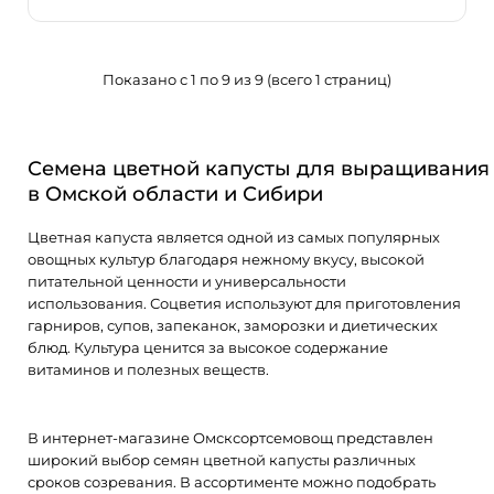
34.00 ₽/шт.
Показано с 1 по 9 из 9 (всего 1 страниц)
Урожайный, скороспелый сорт. Головка плоскоокруглая,
Семена цветной капусты для выращивания
чистого белого цвета. Хорошая самопокрывающая с..
в Омской области и Сибири
Цветная капуста является одной из самых популярных
овощных культур благодаря нежному вкусу, высокой
питательной ценности и универсальности
использования. Соцветия используют для приготовления
гарниров, супов, запеканок, заморозки и диетических
блюд. Культура ценится за высокое содержание
витаминов и полезных веществ.
В интернет-магазине Омсксортсемовощ представлен
широкий выбор семян цветной капусты различных
сроков созревания. В ассортименте можно подобрать