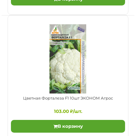
Среднеранний (92-96 дней от всходов до технической
спелости) сорт. Формирует белоснежные плотные кру..
Цветная Форталеза F1 10шт ЭКОНОМ Агрос
103.00 ₽/шт.
В корзину
Цветная Сноуболл 123 0.3г Агрос