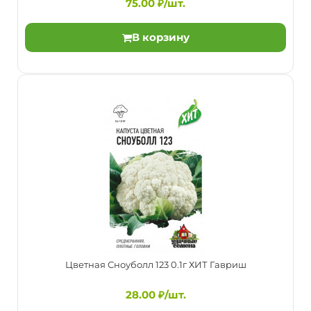
75.00 ₽/шт.
спелости) сорт. Головка округло-плоская, частич..
В корзину
Цветная Снегурочка F1 15шт Агрос
75.00 ₽/шт.
Цветная Сноуболл 123 0.1г ХИТ Гавриш
28.00 ₽/шт.