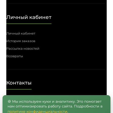
Личный кабинет
Личный кабинет
История заказов
Рассылка новостей
Возвраты
Контакты
Телефон: (3812) 55-00-57, 55-41-03,
🍪 Мы используем куки и аналитику. Это помогает
нам оптимизировать работу сайта. Подробности в
8 (962) 050-05-65, 8 (965) 875-75-55
политике конфиденциальности
.