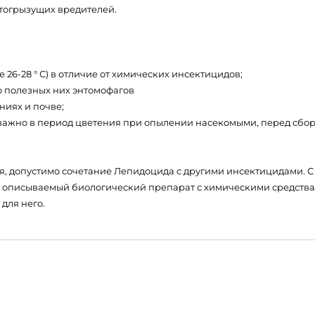
тогрызущих вредителей.
26-28 ° С) в отличие от химических инсектицидов;
ю полезных них энтомофагов
ниях и почве;
важно в период цветения при опылении насекомыми, перед сборо
я, допустимо сочетание Лепидоцида с другими инсектицидами. 
 описываемый биологический препарат с химическими средствам
для него.