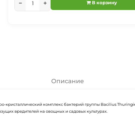
В корзину
Описание
о-кристаллический комплекс бактерий группы Bacіlіus Thurіngіen
ущих вредителей на овощных и садовых культурах.