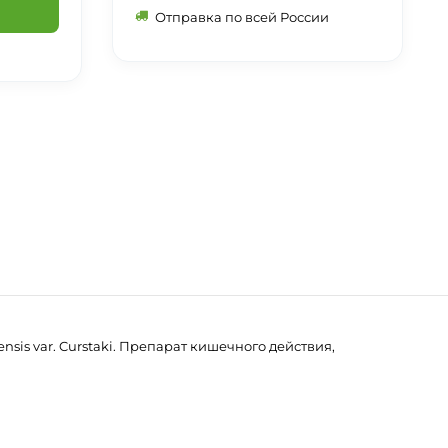
Отправка по всей России
sіs var. Curstakі. Препарат кишечного действия,