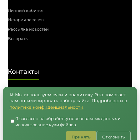
Личный кабинет
История заказов
Рассылка новостей
Возвраты
Контакты
Телефон: (3812) 55-00-57, 55-41-03,
🍪 Мы используем куки и аналитику. Это помогает
нам оптимизировать работу сайта. Подробности в
8 (962) 050-05-65, 8 (965) 875-75-55
политике конфиденциальности
.
E-mail: info@semenavomske.ru
Я согласен на обработку персональных данных и
использование куки файлов
Принять
Отклонить