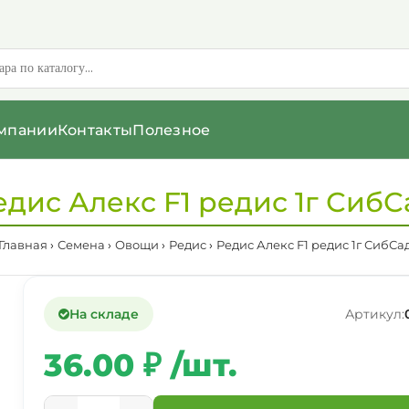
мпании
Контакты
Полезное
едис Алекс F1 редис 1г СибС
Главная
Семена
Овощи
Редис
Редис Алекс F1 редис 1г СибСа
На складе
Артикул:
36.00 ₽ /шт.