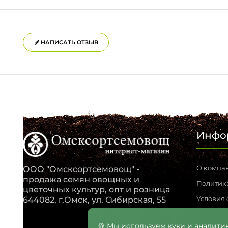
НАПИСАТЬ ОТЗЫВ
Инфо
О компа
ООО "Омсксортсемовощ" -
продажа семян овощных и
Политик
цветочных культур, опт и розница
Условия
644082, г.Омск, ул. Сибирская, 55
Обратная
🍪 Мы используем куки и аналитик