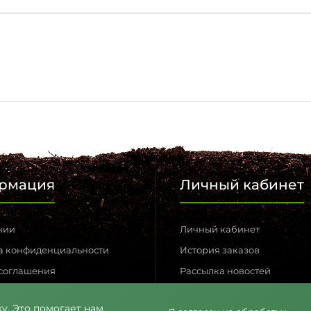
рмация
Личный кабинет
нии
Личный кабинет
а конфиденциальности
История заказов
 соглашения
Рассылка новостей
 связь
Возвраты
у. Это помогает нам