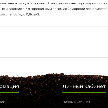
лительным плодоношением. В пазухах листьев формируется по по 
ные и сладкие с 7-8 горошинами весом до 2г. Хороши для пригот
й спелости до 0,8кг/м2.
рмация
Личный кабинет
нии
Личный кабинет