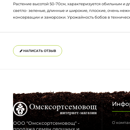
Растение высотой 50-70см, характеризуется обильным и д
светло- зеленые, длинные и широкие, плоские, очень неж
консервации и заморозки. Урожайность бобов в техническо
НАПИСАТЬ ОТЗЫВ
Инфо
О компа
ООО "Омсксортсемовощ" -
продажа семян овощных и