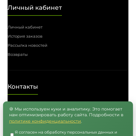
Личный кабинет
Личный кабинет
История заказов
Рассылка новостей
Возвраты
Контакты
Телефон: (3812) 55-00-57, 55-41-03,
🍪 Мы используем куки и аналитику. Это помогает
нам оптимизировать работу сайта. Подробности в
8 (962) 050-05-65, 8 (965) 875-75-55
политике конфиденциальности
.
E-mail: info@semenavomske.ru
Я согласен на обработку персональных данных и