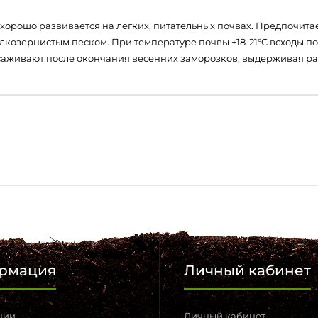
, хорошо развивается на легких, питательных почвах. Предпочит
лкозернистым песком. При температуре почвы +18-21°С всходы по
ысаживают после окончания весенних заморозков, выдерживая ра
рмация
Личный кабинет
нии
Личный кабинет