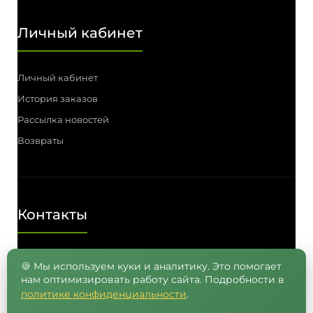
Личный кабинет
Личный кабинет
История заказов
Рассылка новостей
Возвраты
Контакты
Телефон: (3812) 55-00-57, 55-41-03,
🍪 Мы используем куки и аналитику. Это помогает
нам оптимизировать работу сайта. Подробности в
8 (962) 050-05-65, 8 (965) 875-75-55
политике конфиденциальности
.
E-mail: info@semenavomske.ru