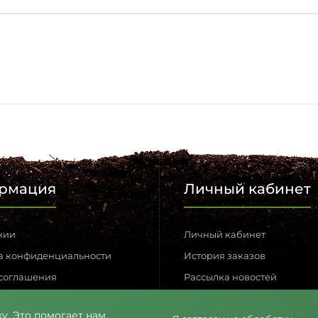
рмация
Личный кабинет
нии
Личный кабинет
а конфиденциальности
История заказов
 соглашения
Рассылка новостей
 связь
Возвраты
у. Это помогает нам