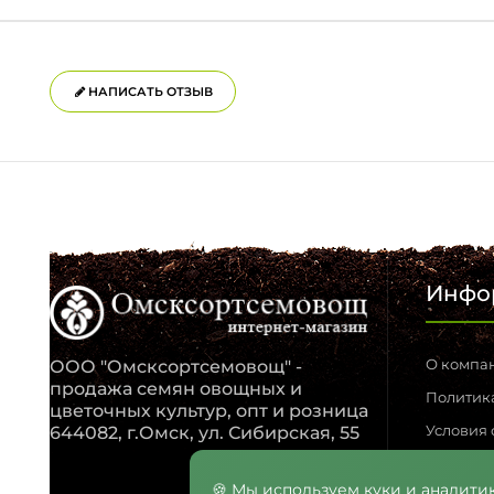
НАПИСАТЬ ОТЗЫВ
Инфо
О компа
ООО "Омсксортсемовощ" -
продажа семян овощных и
Политик
цветочных культур, опт и розница
Условия
644082, г.Омск, ул. Сибирская, 55
Обратная
🍪 Мы используем куки и аналитик