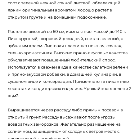
сорт с зеленой нежной сочной листвой, обладающий
ярким оригинальным ароматом. Хорошо растет в
открытом грунте и на домашнем подоконнике.
Растение высотой до 60 см, компактное. массой до 140 г.
Лист крупный, широкояйцевидный, светло-зеленый, с
зубчатым краем. Листовая пластинка нежная, сочная,
сильно ароматичная. Высокие пряно-вкусовые качества
обуславливают повышенный любительский спрос.
Используется в свежем виде в качестве салатной зелени
и пряно-вкусовой добавки, в домашней кулинарии, в
сушеном виде и консервации. Применяется в пикантных
десертах и кондитерских изделиях. Урожайность зелени 2
кг/м2.
Выращивается через рассаду либо прямым посевом в
открытый грунт. Рассаду высаживают после угрозы
возвратных заморозков. Желательно размещение на
солнечном, защищенном от холодных ветров месте с
плодородной, легкой почвой.