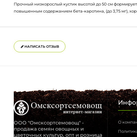
Прочный низкорослый кустик высотой до 50 см формирует 
повышенным содержанием бета-каротина, (до 3,75 мг), хо
НАПИСАТЬ ОТЗЫВ
Инфо
О компа
ООО "Омсксортсемовощ" -
продажа семян овощных и
Политик
цветочных культур, опт и розница