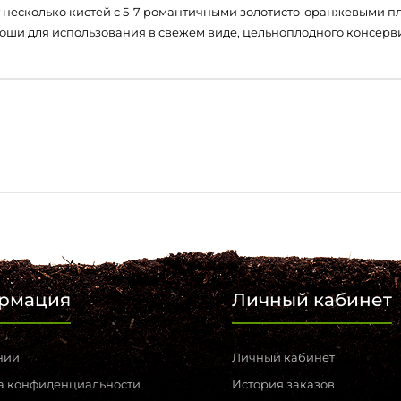
несколько кистей с 5-7 романтичными золотисто-оранжевыми пло
роши для использования в свежем виде, цельноплодного консерви
рмация
Личный кабинет
нии
Личный кабинет
а конфиденциальности
История заказов