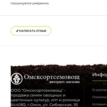
пасынкуется умеренно.
НАПИСАТЬ ОТЗЫВ
Инфо
О компа
ООО "Омсксортсемовощ" -
продажа семян овощных и
Политик
цветочных культур, опт и розница
Условия
644082, г.Омск, ул. Сибирская, 55