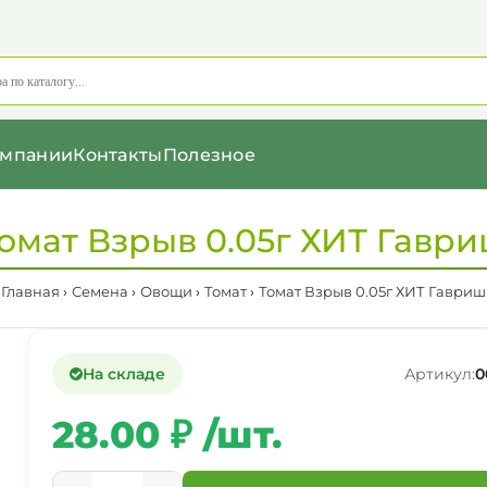
омпании
Контакты
Полезное
омат Взрыв 0.05г ХИТ Гавр
Главная
Семена
Овощи
Томат
Томат Взрыв 0.05г ХИТ Гавриш
На складе
Артикул:
0
28.00 ₽ /шт.