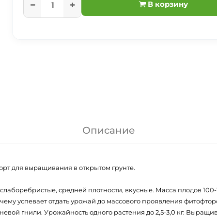
В корзину
Описание
сорт для выращивания в открытом грунте.
слаборебристые, средней плотности, вкусные. Масса плодов 100-1
 чему успевает отдать урожай до массового проявления фитофто
рневой гнили. Урожайность одного растения до 2,5-3,0 кг. Выра