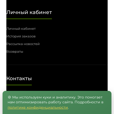
Личный кабинет
Личный кабинет
История заказов
Рассылка новостей
Возвраты
Контакты
Телефон: (3812) 55-00-57, 55-41-03,
🍪 Мы используем куки и аналитику. Это помогает
нам оптимизировать работу сайта. Подробности в
8 (962) 050-05-65, 8 (965) 875-75-55
политике конфиденциальности
.
E-mail: info@semenavomske.ru