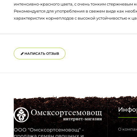
интенсивно-красного цвета, с очень тонким стержневым кор
Рекомендуется для употребления в свежем виде как необ
характеристик корнеплодов с высокой устойчивостью к цве
НАПИСАТЬ ОТЗЫВ
Инфо
О компа
ООО "Омсксортсемовощ" -
продажа семян овощных и