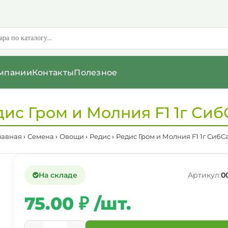
мпании
Контакты
Полезное
дис Гром и Молния F1 1г Сиб
лавная
Семена
Овощи
Редис
Редис Гром и Молния F1 1г СибС
На складе
Артикул:
0
75.00 ₽ /шт.