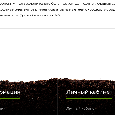
нем. Мякоть ослепительно белая, хрустящая, сочная, сладкая с л
ходимый элемент различных салатов или летней окрошки. Гибрид
тушности. Урожайность до 3 кг/м2.
рмация
Личный кабинет
нии
Личный кабинет