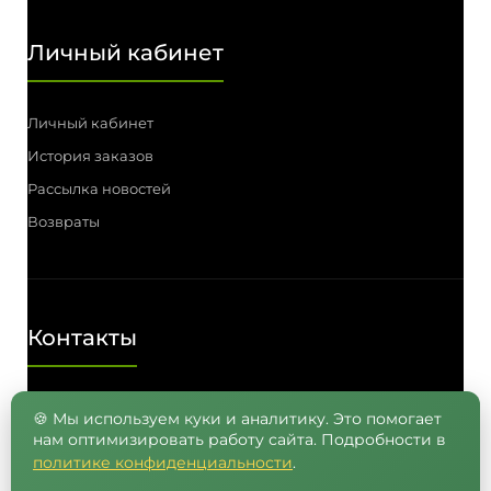
Личный кабинет
Личный кабинет
История заказов
Рассылка новостей
Возвраты
Контакты
Телефон: (3812) 55-00-57, 55-41-03,
🍪 Мы используем куки и аналитику. Это помогает
нам оптимизировать работу сайта. Подробности в
8 (962) 050-05-65, 8 (965) 875-75-55
политике конфиденциальности
.
E-mail: info@semenavomske.ru