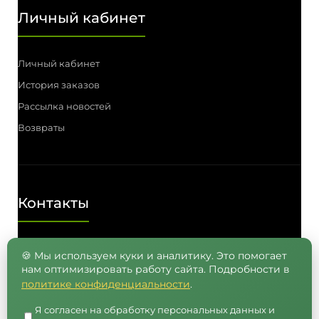
Личный кабинет
Личный кабинет
История заказов
Рассылка новостей
Возвраты
Контакты
Телефон: (3812) 55-00-57, 55-41-03,
🍪 Мы используем куки и аналитику. Это помогает
нам оптимизировать работу сайта. Подробности в
8 (962) 050-05-65, 8 (965) 875-75-55
политике конфиденциальности
.
E-mail: info@semenavomske.ru
Я согласен на обработку персональных данных и