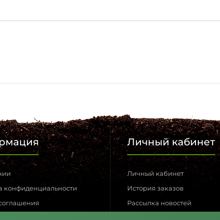
рмация
Личный кабинет
нии
Личный кабинет
а конфиденциальности
История заказов
 соглашения
Рассылка новостей
 связь
Возвраты