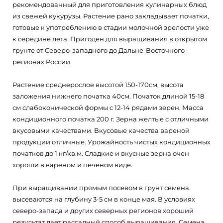
рекомендованный для приготовления кулинарных блюд
из свежей кукурузы. Растение рано закладывает початки,
готовые к употреблению в стадии молочной зрелости уже
к середине лета. Пригоден для выращивания в открытом
грунте от Северо-западного до Дальне-Восточного
регионах России.
Растение среднерослое высотой 150-170см, высота
заложения нижнего початка 40см. Початок длиной 15-18
см слабоконической формы с 12-14 рядами зерен. Масса
кондиционного початка 200 г. Зерна желтые с отличными
вкусовыми качествами. Вкусовые качества вареной
продукции отличные. Урожайность чистых кондиционных
початков до 1 кг/кв.м. Сладкие и вкусные зерна очен
хороши в вареном и печеном виде.
При выращивании прямым посевом в грунт семена
высеваются на глубину 3-5 см в конце мая. В условиях
северо-запада и других северных регионов хороший
результат дает рассадный способ выращивания. Семена