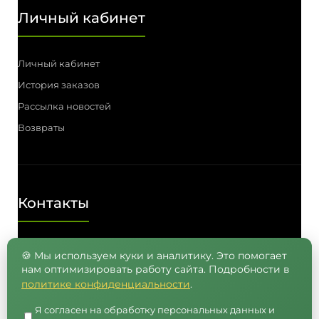
Личный кабинет
Личный кабинет
История заказов
Рассылка новостей
Возвраты
Контакты
Телефон: (3812) 55-00-57, 55-41-03,
🍪 Мы используем куки и аналитику. Это помогает
нам оптимизировать работу сайта. Подробности в
8 (962) 050-05-65, 8 (965) 875-75-55
политике конфиденциальности
.
E-mail: info@semenavomske.ru
Я согласен на обработку персональных данных и