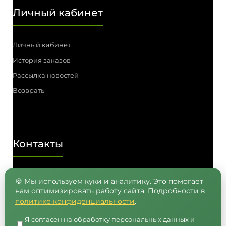
Личный кабинет
Личный кабинет
История заказов
Рассылка новостей
Возвраты
Контакты
Телефон: (3812) 55-00-57, 55-41-03,
🍪 Мы используем куки и аналитику. Это помогает
нам оптимизировать работу сайта. Подробности в
8 (962) 050-05-65, 8 (965) 875-75-55
политике конфиденциальности
.
E-mail: info@semenavomske.ru
Я согласен на обработку персональных данных и