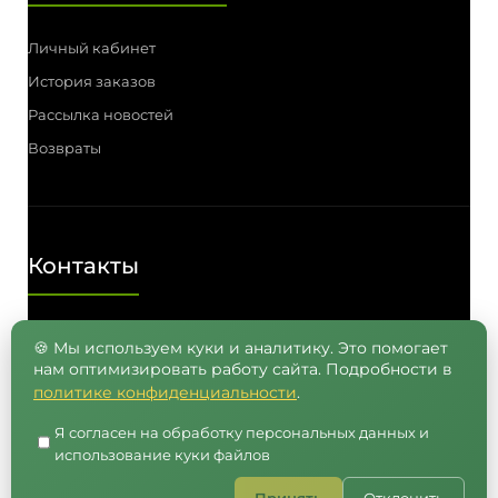
Личный кабинет
История заказов
Рассылка новостей
Возвраты
Контакты
Телефон: (3812) 55-00-57, 55-41-03,
🍪 Мы используем куки и аналитику. Это помогает
нам оптимизировать работу сайта. Подробности в
8 (962) 050-05-65, 8 (965) 875-75-55
политике конфиденциальности
.
E-mail: info@semenavomske.ru
Я согласен на обработку персональных данных и
использование куки файлов