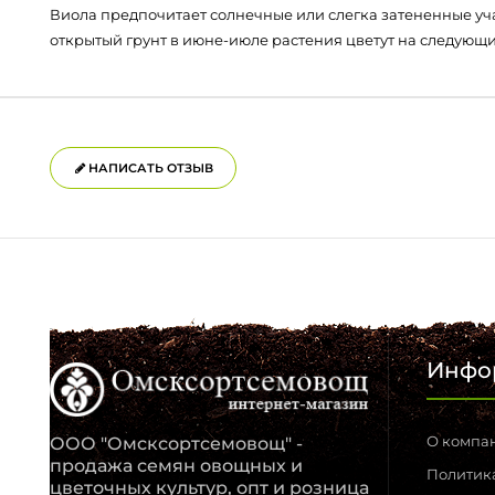
Виола предпочитает солнечные или слегка затененные уч
открытый грунт в июне-июле растения цветут на следующи
НАПИСАТЬ ОТЗЫВ
Инфо
О компа
ООО "Омсксортсемовощ" -
продажа семян овощных и
Политик
цветочных культур, опт и розница