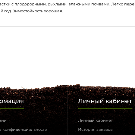
астки с плодородными, рыхлыми, влажными почвами. Легко перен
й год. Зимостойкость хорошая.
рмация
Личный кабинет
нии
Личный кабинет
а конфиденциальности
История заказов