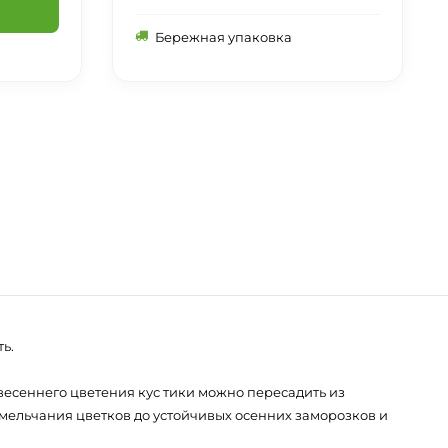
Бережная упаковка
ь.
весеннего цветения кус тики можно пересадить из
мельчания цветков до устойчивых осенних заморозков и