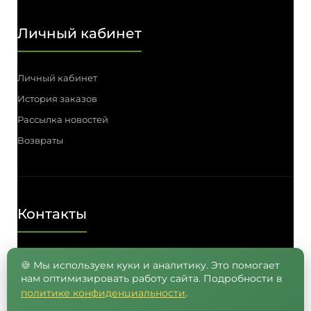
Личный кабинет
Личный кабинет
История заказов
Рассылка новостей
Возвраты
Контакты
Телефон: (3812) 55-00-57, 55-41-03,
🍪 Мы используем куки и аналитику. Это помогает
нам оптимизировать работу сайта. Подробности в
8 (962) 050-05-65, 8 (965) 875-75-55
политике конфиденциальности
.
E-mail: info@semenavomske.ru