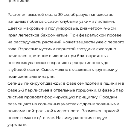
цветников.
Растения высотой около 30 см, образуют множество
изящных побегов с сизо-голубыми узкими листьями.
Цветки махровые и полумахровые, диаметром 4-5 см.
Края лепестков бахромчатые. При февральском посеве
на рассаду часть растений может зацвести уже с первого
года. Взрослые кустики перистой гвоздики ежегодно
начинают цветение в июне и при благоприятных
погодных условиях сохраняют декоративность до
глубокой осени. Смесь можно высаживать группами у
подножия альпинария.
Сеянцы пикируют дважды: в фазе семядолей в ящики и в
фазе 2-3 пар листьев в отдельные горшочки. В фазе 5 пар
листьев проводят формирующую прищипку. Посадки
размещают на солнечных участках с дренированными
почвами нейтральной кислотности. Возможен прямой
посев семян в о/г в мае. На зиму растения следует
укрывать.