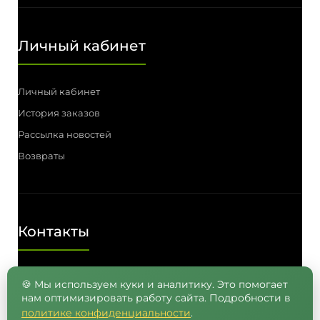
Личный кабинет
Личный кабинет
История заказов
Рассылка новостей
Возвраты
Контакты
Телефон: (3812) 55-00-57, 55-41-03,
🍪 Мы используем куки и аналитику. Это помогает
нам оптимизировать работу сайта. Подробности в
8 (962) 050-05-65, 8 (965) 875-75-55
политике конфиденциальности
.