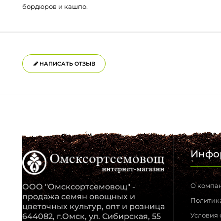
бордюров и кашпо.
НАПИСАТЬ ОТЗЫВ
Инфо
О компа
ООО "Омсксортсемовощ" -
продажа семян овощных и
Политик
цветочных культур, опт и розница
Условия
644082, г.Омск, ул. Сибирская, 55