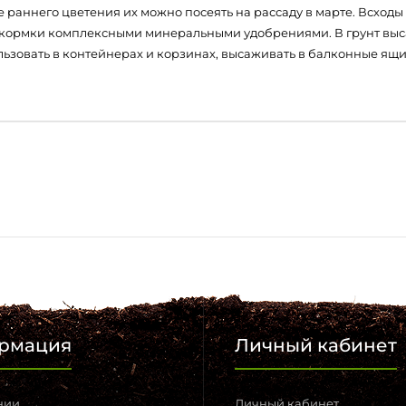
 раннего цветения их можно посеять на рассаду в марте. Всходы п
дкормки комплексными минеральными удобрениями. В грунт выса
ьзовать в контейнерах и корзинах, высаживать в балконные ящи
рмация
Личный кабинет
нии
Личный кабинет