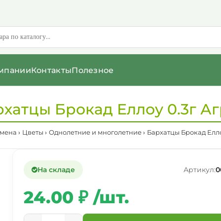
мпании
Контакты
Полезное
хатцы Брокад Еллоу 0.3г А
мена
Цветы
Однолетние и многолетние
Бархатцы Брокад Елло
На складе
Артикул:
0
24.00 ₽ /шт.