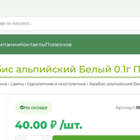
мпании
Контакты
Полезное
ис альпийский Белый 0.1г 
ена
Цветы
Однолетние и многолетние
Арабис альпийский Бел
На складе
Артикул:
0
40.00 ₽ /шт.