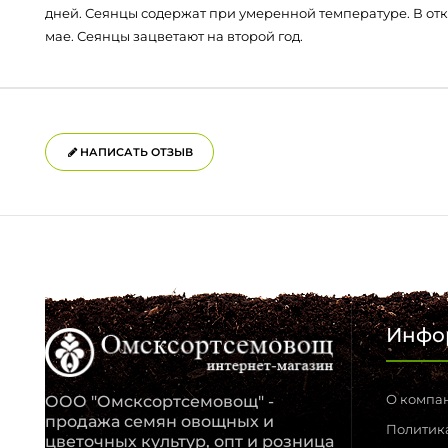
дней. Сеянцы содержат при умеренной температуре. В отк
мае. Сеянцы зацветают на второй год.
НАПИСАТЬ ОТЗЫВ
Инфо
О компа
ООО "Омсксортсемовощ" -
продажа семян овощных и
Политик
цветочных культур, опт и розница