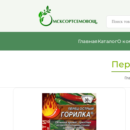
Главная
Каталог
О ко
Пер
Гл