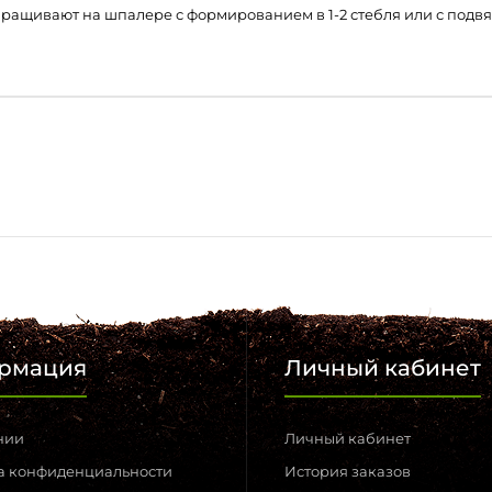
ыращивают на шпалере с формированием в 1-2 стебля или с подв
рмация
Личный кабинет
нии
Личный кабинет
а конфиденциальности
История заказов